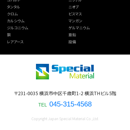
タンタル
ニオブ
クロム
ビスマス
カルシウム
マンガン
ジルコニウム
ゲルマニウム
銅
亜鉛
レアアース
設備
〒231-0035 横浜市中区千歳町1-2 横浜THビル5階
045-315-4568
TEL
Copyright Japan Special Material Co.,Ltd.