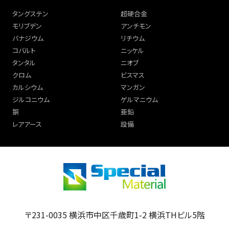
タングステン
超硬合金
モリブデン
アンチモン
バナジウム
リチウム
コバルト
ニッケル
タンタル
ニオブ
クロム
ビスマス
カルシウム
マンガン
ジルコニウム
ゲルマニウム
銅
亜鉛
レアアース
設備
〒231-0035 横浜市中区千歳町1-2 横浜THビル5階