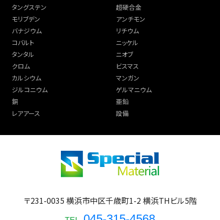
タングステン
超硬合金
モリブデン
アンチモン
バナジウム
リチウム
コバルト
ニッケル
タンタル
ニオブ
クロム
ビスマス
カルシウム
マンガン
ジルコニウム
ゲルマニウム
銅
亜鉛
レアアース
設備
〒231-0035 横浜市中区千歳町1-2 横浜THビル5階
045-315-4568